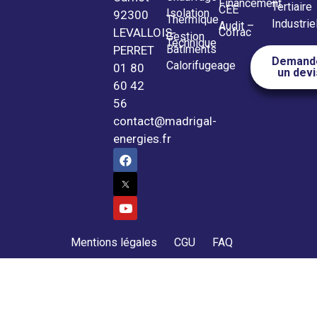
Financement
Tertiaire
CEE
Isolation
92300
Thermique
Industrie
Audit –
LEVALLOIS-
Cofrac
Gestion
Technique
Bâtiments
PERRET
Demand
Calorifugeage
01 80
un devi
60 42
56
contact@madrigal-
energies.fr
Mentions légales
CGU
FAQ