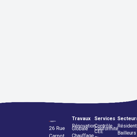
Travaux
Services
Secteur
Rénovation
Contrôle
Résident
26 Rue
Globale
Conformité
CEE
Bailleurs
Chauffage
Carnot